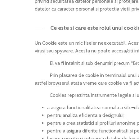
privind securitatea datelor personale si protejare
datelor cu caracter personal si protectia vietii pri
Ce este si care este rolul unui cooki
Un Cookie este un mic fiseier neexecutabil. Acest 
virusi sau spyware. Acesta nu poate accesa/citi in
El va fi intalnit si sub denumiri precum “Bro
Prin plasarea de cookie in terminalul unui util
astfel browserul atata vreme care cookie va fi acti
Cookies reprezinta instrumente legale si util
a asigura functionalitatea normala a site-ulu
pentru analiza eficienta a designului;
pentru a crea statistici si profiluri anonime
pentru a asigura diferite functionalitati si 
logarea pe site si retinerea datelor de logar