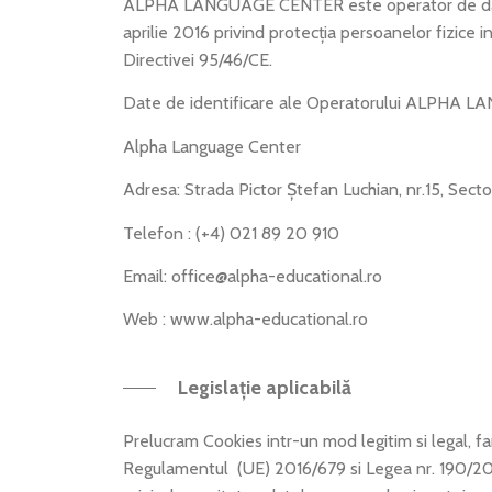
ALPHA LANGUAGE CENTER este operator de date cu
aprilie 2016 privind protecția persoanelor fizice i
Directivei 95/46/CE.
Date de identificare ale Operatorului ALPHA
Alpha Language Center
Adresa: Strada Pictor Ștefan Luchian, nr.15, Sect
Telefon : (+4) 021 89 20 910
Email: office@alpha-educational.ro
Web : www.alpha-educational.ro
Legislație aplicabilă
Prelucram Cookies intr-un mod legitim si legal, fara
Regulamentul (UE) 2016/679 si Legea nr. 190/2018 