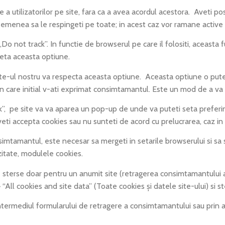
a utilizatorilor pe site, fara ca a avea acordul acestora. Aveti pos
semenea sa le respingeti pe toate; in acest caz vor ramane active 
track”. In functie de browserul pe care il folositi, aceasta func
seta aceasta optiune.
nostru va respecta aceasta optiune. Aceasta optiune o puteti seta
a in care initial v-ati exprimat consimtamantul. Este un mod de a v
pe site va va aparea un pop-up de unde va puteti seta preferinte
veti accepta cookies sau nu sunteti de acord cu prelucrarea, caz in
tamantul, este necesar sa mergeti in setarile browserului si sa st
zitate, modulele cookies.
rse doar pentru un anumit site (retragerea consimtamantului asu
 “All cookies and site data” (Toate cookies și datele site-ului) si s
mediul formularului de retragere a consimtamantului sau prin a