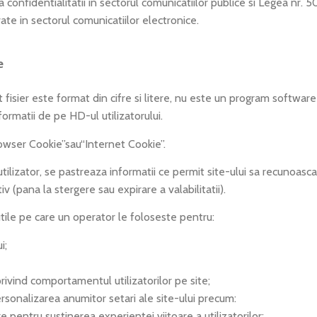
a confidentialitatii in sectorul comunicatiilor publice si Legea nr.
vate in sectorul comunicatiilor electronice.
e
fisier este format din cifre si litere, nu este un program software
formatii de pe HD-ul utilizatorului.
wser Cookie”sau“Internet Cookie”.
izator, se pastreaza informatii ce permit site-ului sa recunoasc
v (pana la stergere sau expirare a valabilitatii).
e pe care un operator le foloseste pentru:
i;
 privind comportamentul utilizatorilor pe site;
personalizarea anumitor setari ale site-ului precum:
e pentru sustinerea experientei viitoare a utilizatorilor;