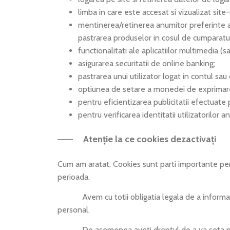
limba in care este accesat si vizualizat site-
mentinerea/retinerea anumitor preferinte ale 
pastrarea produselor in cosul de cumparatur
functionalitati ale aplicatiilor multimedia (s
asigurarea securitatii de online banking;
pastrarea unui utilizator logat in contul sau 
optiunea de setare a monedei de exprimare a
pentru eficientizarea publicitatii efectuate 
pentru verificarea identitatii utilizatorilor an
Atenție la ce cookies dezactivați
Cum am aratat, Cookies sunt parti importante pen
perioada.
Avem cu totii obligatia legala de a informa util
personal.
De asemenea aveti dreptul de a va seta preferi