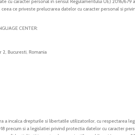
 caracter personal in sensul Regulamentului UE) 2016/679 al Pa
n ceea ce priveste prelucrarea datelor cu caracter personal si privin
 LANGUAGE CENTER:
or 2, Bucuresti, Romania
 a incalca drepturile si libertatile utilizatorilor, cu respectarea le
precum si a legislatiei privind protectia datelor cu caracter per