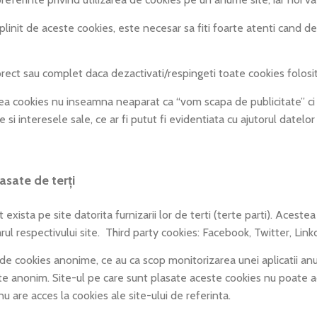
it de aceste cookies, este necesar sa fiti foarte atenti cand deza
t sau complet daca dezactivati/respingeti toate cookies folosit
kies nu inseamna neaparat ca “vom scapa de publicitate” ci doar
e si interesele sale, ce ar fi putut fi evidentiata cu ajutorul dat
asate de terți
 exista pe site datorita furnizarii lor de terti (terte parti). Aceste
l respectivului site. Third party cookies: Facebook, Twitter, Linkd
 cookies anonime, ce au ca scop monitorizarea unei aplicatii anum
ate anonim. Site-ul pe care sunt plasate aceste cookies nu poate a
e nu are acces la cookies ale site-ului de referinta.