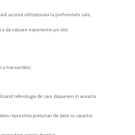
il accesul utilizatorului la preferintele sale,
si a da valoare experientei pe site;
i a tranzactiilor;
tilizand tehnologia de care dispunem in aceasta
ies reprezinta prelucrari de date cu caracter
respectam aceste drepturi.