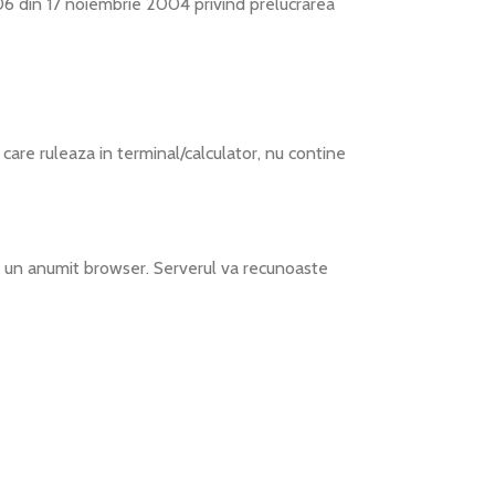
 506 din 17 noiembrie 2004 privind prelucrarea
 care ruleaza in terminal/calculator, nu contine
a un anumit browser. Serverul va recunoaste