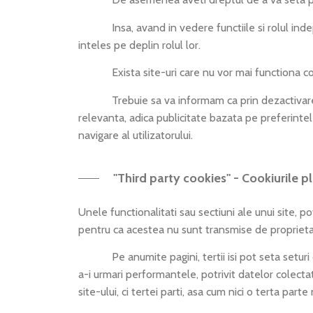
Insa, avand in vedere functiile si rolul indeplin
inteles pe deplin rolul lor.
Exista site-uri care nu vor mai functiona corec
Trebuie sa va informam ca prin dezactivarea coo
relevanta, adica publicitate bazata pe preferintel
navigare al utilizatorului.
"Third party cookies" - Cookiurile pl
Unele functionalitati sau sectiuni ale unui site, pot
pentru ca acestea nu sunt transmise de proprietaru
Pe anumite pagini, tertii isi pot seta seturi de
a-i urmari performantele, potrivit datelor colect
site-ului, ci tertei parti, asa cum nici o terta part