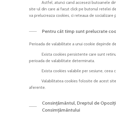
Astfel, atunci cand accesezi butoanele din site 
site-ul din care ai facut click pe butonul retelei d
va prelucreaza cookies, ci reteaua de socializare p
Pentru cât timp sunt prelucrate co
Perioada de valabilitate a unui cookie depinde de
Exista cookies persistente care sunt retinute in 
perioada de valabilitate determinata.
Exista cookies valabile per sesiune, ceea ce in
Valabilitatea cookies folosite de acest site, o p
aferente.
Consințământul, Dreptul de Opoziți
Consimțământului