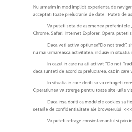
Nu urmarim in mod implicit experienta de navigare 
acceptati toate prelucrarile de date. Puteti de a
Va puteti seta de asemenea preferintele „Do not 
Chrome, Safari, Internet Explorer, Opera, puteti 
Daca veti activa optiunea“Do not track”, site-ul 
nu mai urmareasca activitatea, inclusiv in situati
In cazul in care nu ati activat “Do not Track”, 
daca sunteti de acord cu prelucrarea, caz in care 
In situatia in care doriti sa va retrageti consim
Operatiunea va strerge pentru toate site-urile vi
Daca insa doriti ca modulele cookies sa fie ste
setarile de confidentialitate ale browserului ››››››
Va puteti retrage consimtamantul si prin inter