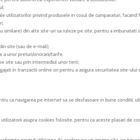
ul;
utilizatorilor privind produsele in cosul de cumparaturi, facand fac
i;
au similare) din alte site-uri sa ruleze pe site, pentru a imbunatati 
din site (sau de e-mail);
 unor preturi/onorarii/tarife.
pe site sau prin intermediul unor terti;
gajati in tranzactii online ori pentru a asigura securitatea site-ului s
tru ca navigarea pe internet sa se desfasoare in bune conditii, u
izatorii asupra cookies folosite, pentru ca aceste plasari de cook
nte privind utilizarea de cookies pe un anume site, iar noi va 